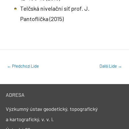
Telčská nivelační síť prof. J.
Pantoflíčka
(2015)
←
Předchozí Lide
Další Lide
→
ADRESA
Výzkumný ústav geodetický, topografický
a kartografický, v. v. i.