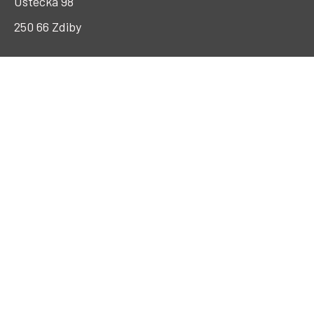
Ústecká 98
250 66 Zdiby
GDPR a ochrana osobních údajů
KONTAKT
Sekretariát: +420226802302
E-mail: vugtk@vugtk.cz
Datová schránka: 7anp8u4
INTRANET
AKTUALITY