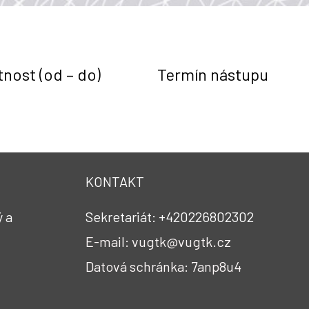
tnost (od – do)
Termín nástupu
KONTAKT
 a
Sekretariát: +420226802302
E-mail: vugtk@vugtk.cz
Datová schránka: 7anp8u4