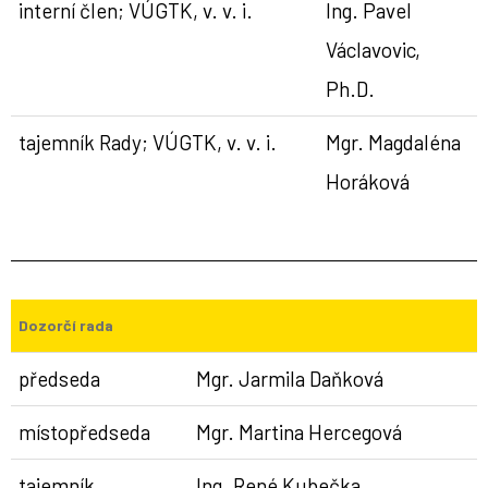
interní člen; VÚGTK, v. v. i.
Ing. Pavel
Václavovic,
Ph.D.
tajemník Rady; VÚGTK, v. v. i.
Mgr. Magdaléna
Horáková
Dozorčí rada
předseda
Mgr. Jarmila Daňková
místopředseda
Mgr. Martina Hercegová
tajemník
Ing. René Kubečka