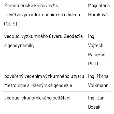
Zeměměřické knihovny® s
Magdaléna
Odvětvovým informačním střediskem
Horáková
(ODIS)
vedoucí výzkumného útvaru Geodézie
Ing.
a geodynamiky
Vojtech
Pálinkáš,
Ph.D.
pověřený vedením výzkumného útvaru
Ing. Michal
Metrologie a inženýrské geodézie
Volkmann
vedoucí ekonomického oddělení
Ing. Jan
Bosák