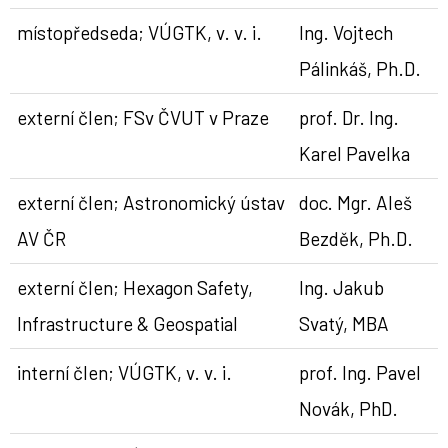
místopředseda; VÚGTK, v. v. i.
Ing. Vojtech
Pálinkáš, Ph.D.
externí člen; FSv ČVUT v Praze
prof. Dr. Ing.
Karel Pavelka
externí člen; Astronomický ústav
doc. Mgr. Aleš
AV ČR
Bezděk, Ph.D.
externí člen; Hexagon Safety,
Ing. Jakub
Infrastructure & Geospatial
Svatý, MBA
interní člen; VÚGTK, v. v. i.
prof. Ing. Pavel
Novák, PhD.