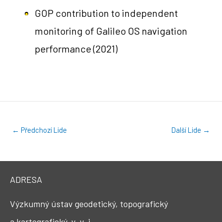
GOP contribution to independent
monitoring of Galileo OS navigation
performance
(2021)
←
Předchozí Lide
Další Lide
→
ADRESA
Výzkumný ústav geodetický, topografický
a kartografický, v. v. i.