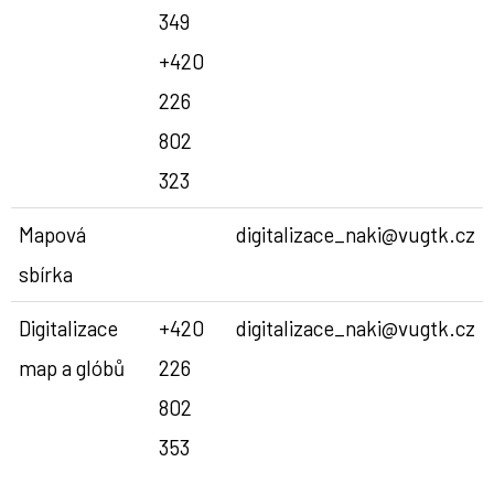
349
+420
226
802
323
Mapová
digitalizace_naki@vugtk.cz
sbírka
Digitalizace
+420
digitalizace_naki@vugtk.cz
map a glóbů
226
802
353