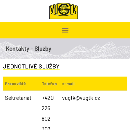
Kontakty – Služby
JEDNOTLIVÉ SLUŽBY
Pracoviště
Telefon
e-mail
Sekretariát
+420
vugtk@vugtk.cz
226
802
302