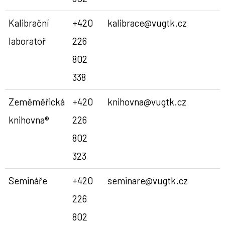
Kalibrační
+420
kalibrace@vugtk.cz
laboratoř
226
802
338
Zeměměřická
+420
knihovna@vugtk.cz
knihovna®
226
802
323
Semináře
+420
seminare@vugtk.cz
226
802