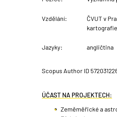
Vzdělání:
ČVUT v Pra
kartografi
Jazyky:
angličtina
Scopus Author ID
57203122
ÚČAST NA PROJEKTECH:
Zeměměřické a astron