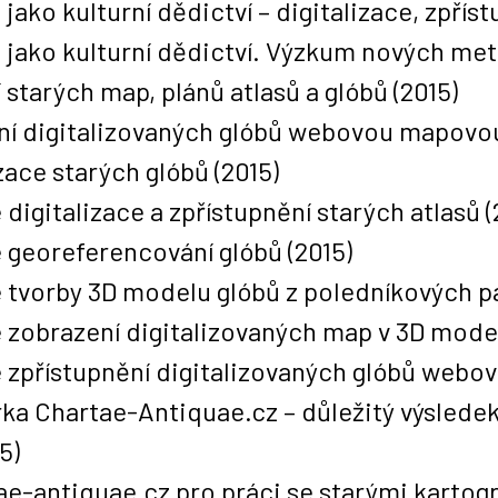
jako kulturní dědictví – digitalizace, zpřís
 jako kulturní dědictví. Výzkum nových meto
í starých map, plánů atlasů a glóbů
(2015)
ní digitalizovaných glóbů webovou mapovo
zace starých glóbů
(2015)
digitalizace a zpřístupnění starých atlasů
(
 georeferencování glóbů
(2015)
 tvorby 3D modelu glóbů z poledníkových p
 zobrazení digitalizovaných map v 3D mode
 zpřístupnění digitalizovaných glóbů web
rka Chartae-Antiquae.cz – důležitý výslede
5)
e-antiquae.cz pro práci se starými kartogr