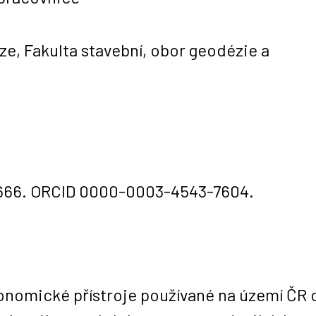
ze, Fakulta stavební, obor geodézie a
e
666
.
ORCID
0000-0003-4543-7604
.
omické přístroje používané na území ČR od 