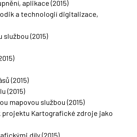
tupnění, aplikace
(2015)
dik a technologií digitalizace,
u službou
(2015)
2015)
ásů
(2015)
lu
(2015)
ovou mapovou službou
(2015)
k projektu Kartografické zdroje jako
afickými díly
(2015)