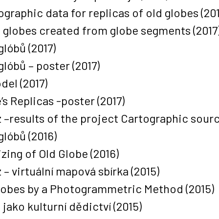
ographic data for replicas of old globes
(201
ld globes created from globe segments
(2017
 glóbů
(2017)
glóbů – poster
(2017)
odel
(2017)
e’s Replicas -poster
(2017)
–results of the project Cartographic source
 glóbů
(2016)
izing of Old Globe
(2016)
– virtuální mapová sbírka
(2015)
 Globes by a Photogrammetric Method
(2015)
 jako kulturní dědictví
(2015)