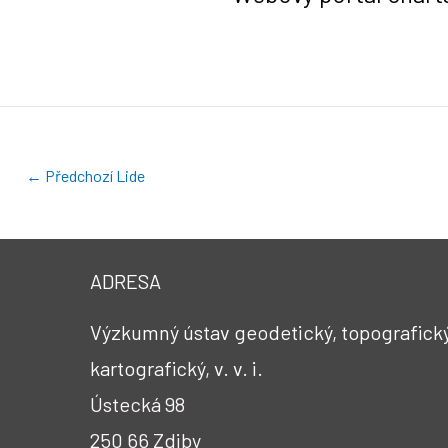
←
Předchozí Lide
ADRESA
Výzkumný ústav geodetický, topografický
kartografický, v. v. i.
Ústecká 98
250 66 Zdiby