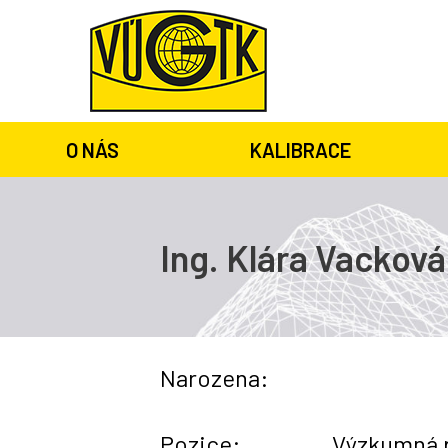
O NÁS
KALIBRACE
Ing. Klára Vacková
Narozena:
Pozice:
Výzkumná 