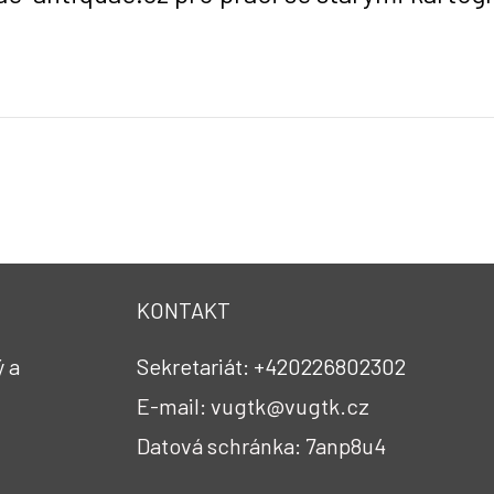
KONTAKT
 a
Sekretariát: +420226802302
E-mail: vugtk@vugtk.cz
Datová schránka: 7anp8u4