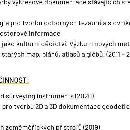
vorby výkresové dokumentace stávajících s
ie pro tvorbu odborných tezaurů a slovník
prostorové informace
 jako kulturní dědictví. Výzkum nových meto
 starých map, plánů, atlasů a glóbů. (2011 – 2
ČINNOST:
d surveying instruments
(2020)
e pro tvorbu 2D a 3D dokumentace geodeti
h zeměměřických přístrojů
(2019)