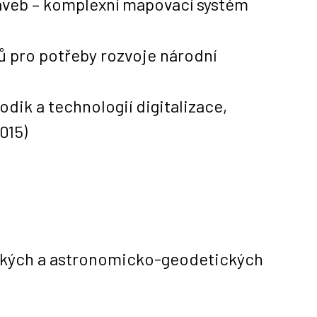
taveb – komplexní mapovací systém
ů pro potřeby rozvoje národní
dik a technologií digitalizace,
015)
ckých a astronomicko-geodetických