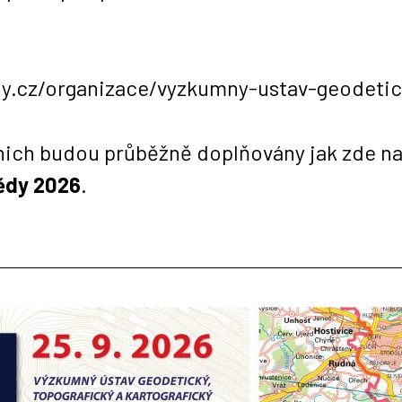
y.cz/organizace/vyzkumny-ustav-geodetick
nich budou průběžně doplňovány jak zde na s
ědy 2026
.