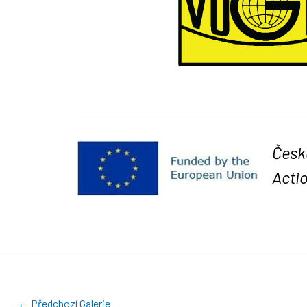
Česk
Acti
←
Předchozí Galerie