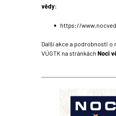
vědy
:
https://www.nocved
Další akce a podrobnosti o 
VÚGTK na stránkách
Noci v