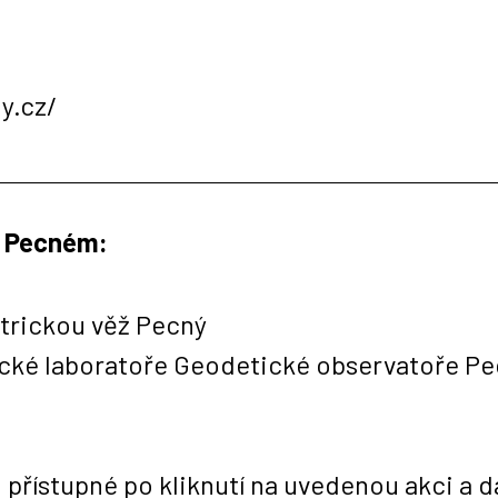
y.cz/
a Pecném:
trickou věž Pecný
ické laboratoře Geodetické observatoře P
řístupné po kliknutí na uvedenou akci a d