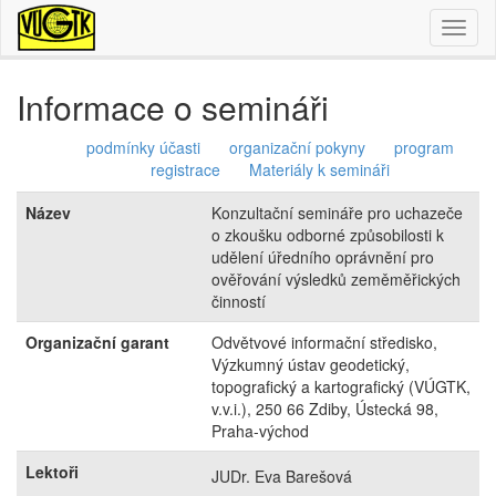
Toggl
naviga
Informace o semináři
podmínky účasti
organizační pokyny
program
registrace
Materiály k semináři
Název
Konzultační semináře pro uchazeče
o zkoušku odborné způsobilosti k
udělení úředního oprávnění pro
ověřování výsledků zeměměřických
činností
Organizační garant
Odvětvové informační středisko,
Výzkumný ústav geodetický,
topografický a kartografický (VÚGTK,
v.v.i.), 250 66 Zdiby, Ústecká 98,
Praha-východ
Lektoři
JUDr. Eva Barešová