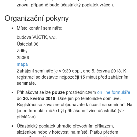
znovu, případně bude účastnický poplatek vrácen.
Organizační pokyny
Místo konání semináře:
budova VÚGTK, v.v.i.
Ústecká 98
Zdiby
25066
mapa
Zahájení semináře je v 9:30 dop., dne 5. června 2018. K
registraci se dostavte nejpozději 15 minut před zahájením
semináře.
Přihlašovat se lze
pouze
prostřednictvím
on-line formuláře
do
30. května 2018
. Dále jen po telefonické domluvě.
Registrací se závazně objednáváte k účasti na semináři. Na
jeden formulář může být přihlášeno i více účastníků (viz
přihláška).
Účastnický poplatek uhraďte převodním příkazem,
složenkou nebo v hotovosti na místě. Platbu předem