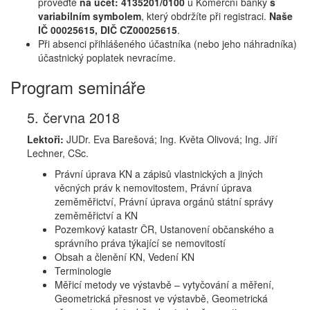
proveďte
na účet: 4135201/0100
u Komerční banky
s
variabilním symbolem
, který obdržíte při registraci.
Naše
IČ 00025615, DIČ CZ00025615
.
Při absenci přihlášeného účastníka (nebo jeho náhradníka)
účastnický poplatek nevracíme.
Program semináře
5. června 2018
Lektoři:
JUDr. Eva Barešová; Ing. Květa Olivová; Ing. Jiří
Lechner, CSc.
Právní úprava KN a zápisů vlastnických a jiných
věcných práv k nemovitostem, Právní úprava
zeměměřictví, Právní úprava orgánů státní správy
zeměměřictví a KN
Pozemkový katastr ČR, Ustanovení občanského a
správního práva týkající se nemovitostí
Obsah a členění KN, Vedení KN
Terminologie
Měřicí metody ve výstavbě – vytyčování a měření,
Geometrická přesnost ve výstavbě, Geometrická