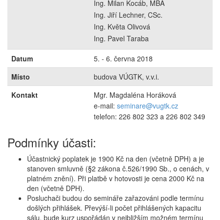
Ing. Milan Kocáb, MBA
Ing. Jiří Lechner, CSc.
Ing. Květa Olivová
Ing. Pavel Taraba
Datum
5. - 6. června 2018
Místo
budova VÚGTK, v.v.i.
Kontakt
Mgr. Magdaléna Horáková
e-mail:
seminare@vugtk.cz
telefon: 226 802 323 a 226 802 349
Podmínky účasti:
Účastnický poplatek je 1900 Kč na den (včetně DPH) a je
stanoven smluvně (§2 zákona č.526/1990 Sb., o cenách, v
platném znění). Při platbě v hotovosti je cena 2000 Kč na
den (včetně DPH).
Posluchači budou do semináře zařazováni podle termínu
došlých přihlášek. Převýší-li počet přihlášených kapacitu
sálu, bude kurz uspořádán v nejbližším možném termínu