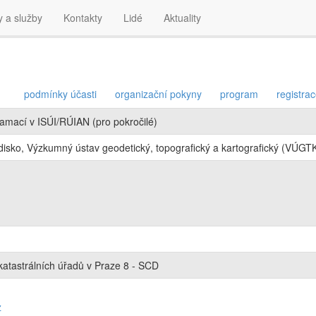
y a služby
Kontakty
Lidé
Aktuality
podmínky účasti
organizační pokyny
program
registra
lamací v ISÚI/RÚIAN (pro pokročilé)
isko, Výzkumný ústav geodetický, topografický a kartografický (VÚGTK,
atastrálních úřadů v Praze 8 - SCD
z