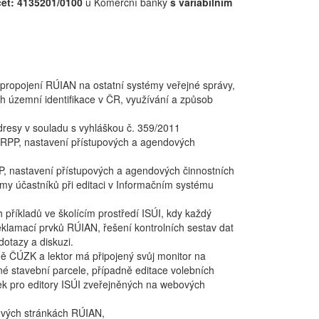
čet: 4135201/0100
u Komerční banky
s variabilním
 propojení RÚIAN na ostatní systémy veřejné správy,
ch územní identifikace v ČR, využívání a způsob
dresy v souladu s vyhláškou č. 359/2011
v RPP, nastavení přístupových a agendových
PP, nastavení přístupových a agendových činnostních
my účastníků při editaci v Informačním systému
příkladů ve školícím prostředí ISÚI, kdy každý
klamací prvků RÚIAN, řešení kontrolních sestav dat
dotazy a diskuzi.
ně ČÚZK a lektor má připojený svůj monitor na
né stavební parcele, případně editace volebních
ček pro editory ISÚI zveřejněných na webových
bových stránkách RÚIAN,