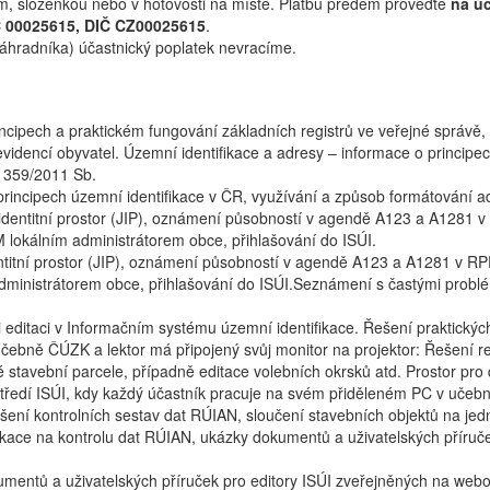
m, složenkou nebo v hotovosti na místě. Platbu předem proveďte
na ú
Č 00025615, DIČ CZ00025615
.
náhradníka) účastnický poplatek nevracíme.
ncipech a praktickém fungování základních registrů ve veřejné správě,
videncí obyvatel. Územní identifikace a adresy – informace o principe
. 359/2011 Sb.
principech územní identifikace v ČR, využívání a způsob formátování a
ý identitní prostor (JIP), oznámení působností v agendě A123 a A1281 
 lokálním administrátorem obce, přihlašování do ISÚI.
entitní prostor (JIP), oznámení působností v agendě A123 a A1281 v R
ministrátorem obce, přihlašování do ISÚI.Seznámení s častými problé
editaci v Informačním systému územní identifikace. Řešení praktických 
čebně ČÚZK a lektor má připojený svůj monitor na projektor: Řešení re
stavební parcele, případně editace volebních okrsků atd. Prostor pro 
středí ISÚI, kdy každý účastník pracuje na svém přiděleném PC v učeb
šení kontrolních sestav dat RÚIAN, sloučení stavebních objektů na jed
plikace na kontrolu dat RÚIAN, ukázky dokumentů a uživatelských příru
umentů a uživatelských příruček pro editory ISÚI zveřejněných na we