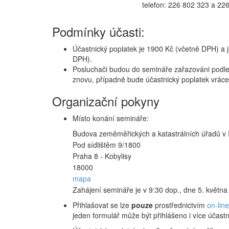
telefon: 226 802 323 a 22
Podmínky účasti:
Účastnický poplatek je 1900 Kč (včetně DPH) a j
DPH).
Posluchači budou do semináře zařazováni podle 
znovu, případně bude účastnický poplatek vráce
Organizační pokyny
Místo konání semináře:
Budova zeměměřických a katastrálních úřadů v
Pod sídlištěm 9/1800
Praha 8 - Kobylisy
18000
mapa
Zahájení semináře je v 9:30 dop., dne 5. května
Přihlašovat se lze
pouze
prostřednictvím
on-lin
jeden formulář může být přihlášeno i více účastní