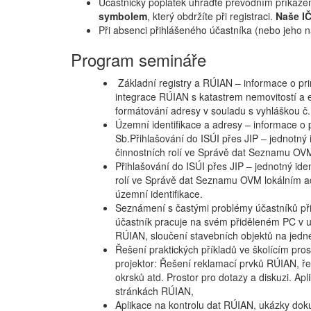
Účastnický poplatek uhraďte převodním příkaze
symbolem
, který obdržíte při registraci.
Naše I
Při absenci přihlášeného účastníka (nebo jeho 
Program semináře
Základní registry a RÚIAN – informace o pri
integrace RÚIAN s katastrem nemovitostí a e
formátování adresy v souladu s vyhláškou č
Územní identifikace a adresy – informace o 
Sb.Přihlašování do ISÚI přes JIP – jednotn
činnostních rolí ve Správě dat Seznamu OVM
Přihlašování do ISÚI přes JIP – jednotný id
rolí ve Správě dat Seznamu OVM lokálním ad
územní identifikace.
Seznámení s častými problémy účastníků při 
účastník pracuje na svém přiděleném PC v u
RÚIAN, sloučení stavebních objektů na jedné 
Řešení praktických příkladů ve školícím pro
projektor: Řešení reklamací prvků RÚIAN, ře
okrsků atd. Prostor pro dotazy a diskuzi. A
stránkách RÚIAN,
Aplikace na kontrolu dat RÚIAN, ukázky dok