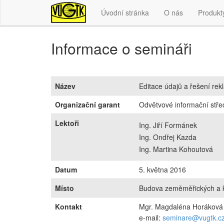
Úvodní stránka
O nás
Produkt
Informace o semináři
Název
Editace údajů a řešení rek
Organizační garant
Odvětvové informační střed
Lektoři
Ing. Jiří Formánek
Ing. Ondřej Kazda
Ing. Martina Kohoutová
Datum
5. května 2016
Místo
Budova zeměměřických a k
Kontakt
Mgr. Magdaléna Horáková
e-mail:
seminare@vugtk.c