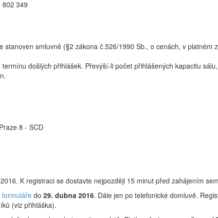
6 802 349
e stanoven smluvně (§2 zákona č.526/1990 Sb., o cenách, v platném zně
termínu došlých přihlášek. Převýší-li počet přihlášených kapacitu sá
n.
 Praze 8 - SCD
 2016. K registraci se dostavte nejpozději 15 minut před zahájením sem
e formuláře
do
29. dubna 2016
. Dále jen po telefonické domluvě. Regi
ků (viz přihláška).