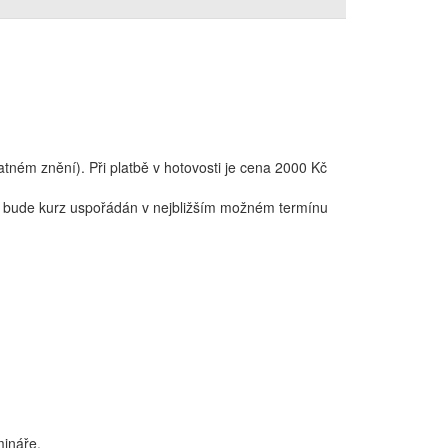
tném znění). Při platbě v hotovosti je cena 2000 Kč
lu, bude kurz uspořádán v nejbližším možném termínu
mináře.