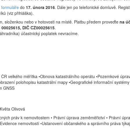
e formuláře
do
17. února 2016
. Dále jen po telefonické domluvě. Regis
ků (viz přihláška).
m, složenkou nebo v hotovosti na místě. Platbu předem proveďte
na ú
Č 00025615, DIČ CZ00025615
.
náhradníka) účastnický poplatek nevracíme.
ČR velkého měřítka •Obnova katastrálního operátu •Pozemkové úpravy
brazení polohopisu katastrální mapy •Geografické informační systémy
tím GNSS
 Květa Olivová
ěcných práv k nemovitostem • Právní úprava zeměměřictví • Právní úpr
Evidence nemovitostí •Ustanovení občanského a správního práva týkaj