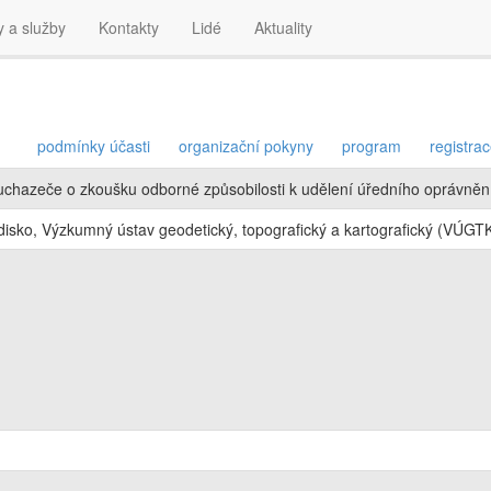
y a služby
Kontakty
Lidé
Aktuality
podmínky účasti
organizační pokyny
program
registra
uchazeče o zkoušku odborné způsobilosti k udělení úředního oprávněn
isko, Výzkumný ústav geodetický, topografický a kartografický (VÚGTK,