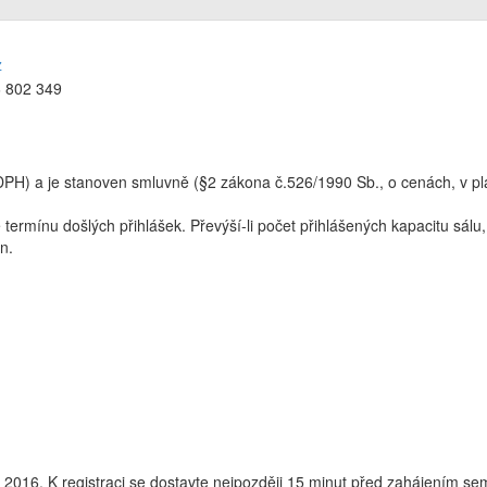
z
6 802 349
DPH) a je stanoven smluvně (§2 zákona č.526/1990 Sb., o cenách, v pla
termínu došlých přihlášek. Převýší-li počet přihlášených kapacitu sá
n.
 2016. K registraci se dostavte nejpozději 15 minut před zahájením se