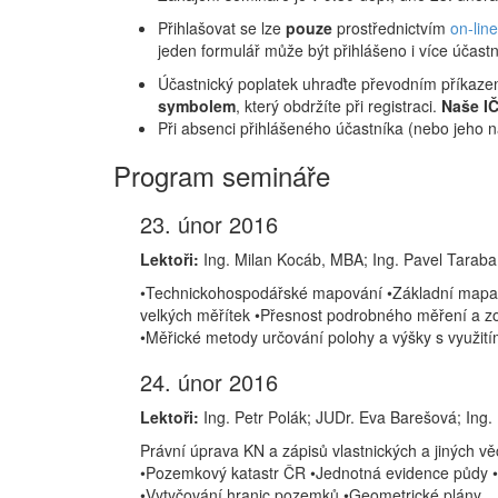
Přihlašovat se lze
pouze
prostřednictvím
on-lin
jeden formulář může být přihlášeno i více účastní
Účastnický poplatek uhraďte převodním příkaze
symbolem
, který obdržíte při registraci.
Naše I
Při absenci přihlášeného účastníka (nebo jeho 
Program semináře
23. únor 2016
Lektoři:
Ing. Milan Kocáb, MBA; Ing. Pavel Taraba
•Technickohospodářské mapování •Základní mapa 
velkých měřítek •Přesnost podrobného měření a zo
•Měřické metody určování polohy a výšky s využi
24. únor 2016
Lektoři:
Ing. Petr Polák; JUDr. Eva Barešová; Ing.
Právní úprava KN a zápisů vlastnických a jiných v
•Pozemkový katastr ČR •Jednotná evidence půdy •
•Vytyčování hranic pozemků •Geometrické plány