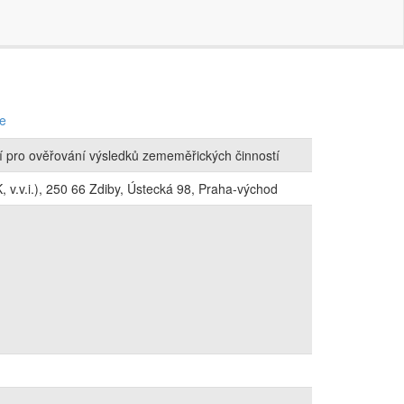
ce
í pro ověřování výsledků zememěřických činností
 v.v.i.), 250 66 Zdiby, Ústecká 98, Praha-východ