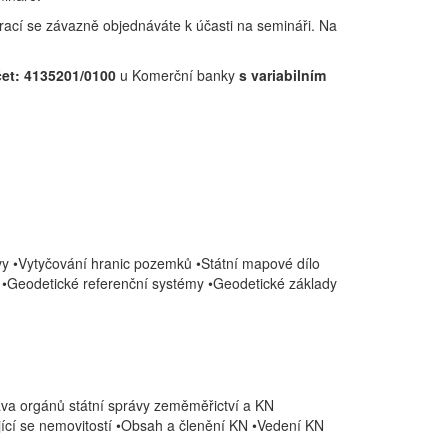
trací se závazně objednáváte k účasti na semináři. Na
čet: 4135201/0100
u Komerční banky
s variabilním
 •Vytyčování hranic pozemků •Státní mapové dílo
 •Geodetické referenční systémy •Geodetické základy
ava orgánů státní správy zeměměřictví a KN
ící se nemovitostí •Obsah a členění KN •Vedení KN