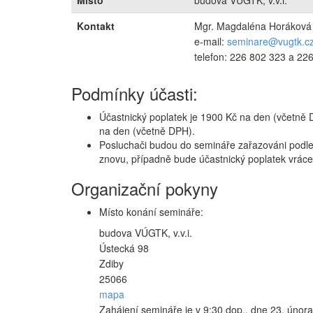
Místo
budova VÚGTK, v.v.i.
Kontakt
Mgr. Magdaléna Horáková
e-mail:
seminare@vugtk.c
telefon: 226 802 323 a 22
Podmínky účasti:
Účastnický poplatek je 1900 Kč na den (včetně 
na den (včetně DPH).
Posluchači budou do semináře zařazováni podle 
znovu, případně bude účastnický poplatek vráce
Organizační pokyny
Místo konání semináře:
budova VÚGTK, v.v.i.
Ústecká 98
Zdiby
25066
mapa
Zahájení semináře je v 9:30 dop., dne 23. února