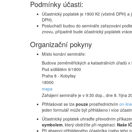
Podmínky účasti:
Účastnický poplatek je 1900 Kč (včetně DPH) a j
DPH).
Posluchači budou do semináře zařazováni podle 
znovu, případně bude účastnický poplatek vráce
Organizační pokyny
Místo konání semináře:
Budova zeměměřických a katastrálních úřadů v 
Pod sídlištěm 9/1800
Praha 8 - Kobylisy
18000
mapa
Zahájení semináře je v 9:30 dop., dne 8. října 
Přihlašovat se lze
pouze
prostřednictvím
on-lin
jeden formulář může být přihlášeno i více účastní
Účastnický poplatek uhraďte převodním příkaze
symbolem
, který obdržíte při registraci.
Naše I
Při absenci přihlášeného účastníka (nebo jeho 