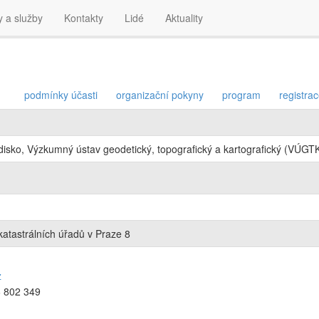
y a služby
Kontakty
Lidé
Aktuality
podmínky účasti
organizační pokyny
program
registra
isko, Výzkumný ústav geodetický, topografický a kartografický (VÚGTK,
tastrálních úřadů v Praze 8
z
6 802 349