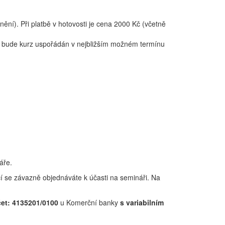
ní). Při platbě v hotovosti je cena 2000 Kč (včetně
lu, bude kurz uspořádán v nejbližším možném termínu
áře.
cí se závazně objednáváte k účasti na semináři. Na
čet: 4135201/0100
u Komerční banky
s variabilním