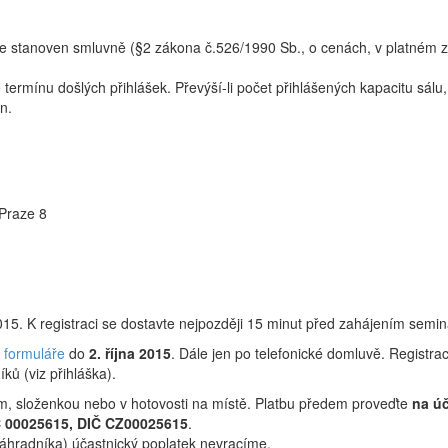
e stanoven smluvně (§2 zákona č.526/1990 Sb., o cenách, v platném zně
termínu došlých přihlášek. Převýší-li počet přihlášených kapacitu sá
n.
Praze 8
2015. K registraci se dostavte nejpozději 15 minut před zahájením semin
e formuláře
do
2. října 2015
. Dále jen po telefonické domluvě. Registra
ků (viz přihláška).
m, složenkou nebo v hotovosti na místě. Platbu předem proveďte
na ú
Č 00025615, DIČ CZ00025615
.
náhradníka) účastnický poplatek nevracíme.