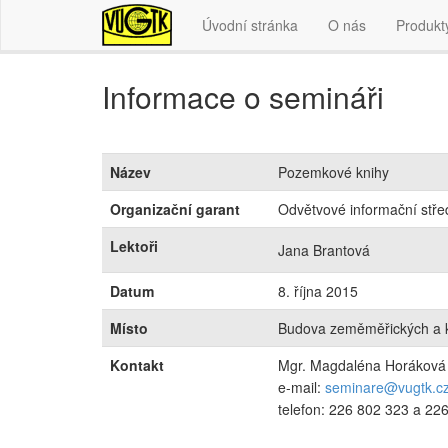
Úvodní stránka
O nás
Produkt
Informace o semináři
Název
Pozemkové knihy
Organizační garant
Odvětvové informační střed
Lektoři
Jana Brantová
Datum
8. října 2015
Místo
Budova zeměměřických a ka
Kontakt
Mgr. Magdaléna Horáková
e-mail:
seminare@vugtk.c
telefon: 226 802 323 a 22