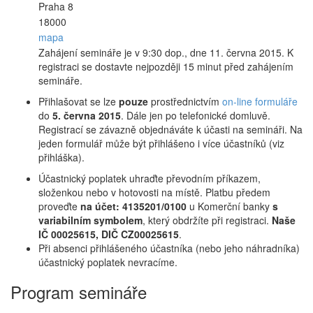
Praha 8
18000
mapa
Zahájení semináře je v 9:30 dop., dne 11. června 2015. K
registraci se dostavte nejpozději 15 minut před zahájením
semináře.
Přihlašovat se lze
pouze
prostřednictvím
on-line formuláře
do
5. června 2015
. Dále jen po telefonické domluvě.
Registrací se závazně objednáváte k účasti na semináři. Na
jeden formulář může být přihlášeno i více účastníků (viz
přihláška).
Účastnický poplatek uhraďte převodním příkazem,
složenkou nebo v hotovosti na místě. Platbu předem
proveďte
na účet: 4135201/0100
u Komerční banky
s
variabilním symbolem
, který obdržíte při registraci.
Naše
IČ 00025615, DIČ CZ00025615
.
Při absenci přihlášeného účastníka (nebo jeho náhradníka)
účastnický poplatek nevracíme.
Program semináře