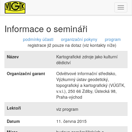
Toggl
naviga
Informace o semináři
podmínky účasti
organizační pokyny
program
registrace již pouze na dotaz (viz kontakty níže)
Název
Kartografické zdroje jako kulturní
dědictví
Organizační garant
Odvětvové informační středisko,
Výzkumný ústav geodetický,
topografický a kartografický (VÚGTK,
v.v.i.), 250 66 Zdiby, Ústecká 98,
Praha-východ
Lektoři
viz program
Datum
11. června 2015