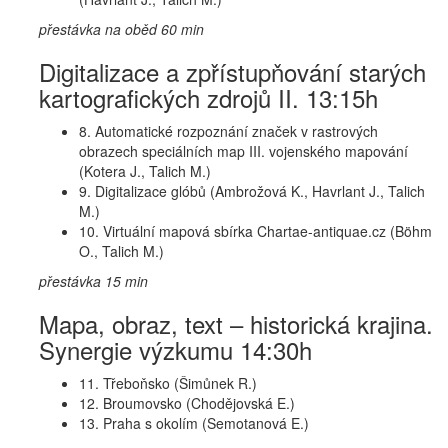
přestávka na oběd 60 min
Digitalizace a zpřístupňování starých
kartografických zdrojů II. 13:15h
8. Automatické rozpoznání značek v rastrových
obrazech speciálních map III. vojenského mapování
(Kotera J., Talich M.)
9. Digitalizace glóbů (Ambrožová K., Havrlant J., Talich
M.)
10. Virtuální mapová sbírka Chartae-antiquae.cz (Böhm
O., Talich M.)
přestávka 15 min
Mapa, obraz, text – historická krajina.
Synergie výzkumu 14:30h
11. Třeboňsko (Šimůnek R.)
12. Broumovsko (Chodějovská E.)
13. Praha s okolím (Semotanová E.)