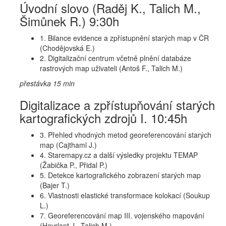
Úvodní slovo (Raděj K., Talich M.,
Šimůnek R.) 9:30h
1. Bilance evidence a zpřístupnění starých map v ČR
(Chodějovská E.)
2. Digitalizační centrum včetně plnění databáze
rastrových map uživateli (Antoš F., Talich M.)
přestávka 15 min
Digitalizace a zpřístupňování starých
kartografických zdrojů I. 10:45h
3. Přehled vhodných metod georeferencování starých
map (Cajthaml J.)
4. Staremapy.cz a další výsledky projektu TEMAP
(Žabička P., Přidal P.)
5. Detekce kartografického zobrazení starých map
(Bajer T.)
6. Vlastnosti elastické transformace kolokací (Soukup
L.)
7. Georeferencování map III. vojenského mapování
(Havrlant J., Talich M.)