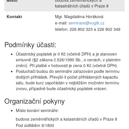
Místo
budova zeměměřických a
katastrálních úřadů v Praze 8
Kontakt
Mgr. Magdaléna Horáková
e-mail:
seminare@vugtk.cz
telefon: 226 802 323 a 226 802 349
Podmínky účasti:
Účastnický poplatek je 0 Kč (včetně DPH) a je stanoven
smluvně (§2 zákona č.526/1990 Sb., o cenách, v platném
znění). Při platbě v hotovosti je cena 0 Kč (včetně DPH).
Posluchači budou do semináře zařazováni podle termínu
došlých přihlášek. Převýší-li počet přihlášených kapacitu
sálu, bude kurz uspořádán v nejbližším možném termínu
znovu, případně bude účastnický poplatek vrácen.
Organizační pokyny
Místo konání semináře:
budova zeměměřických a katastrálních úřadů v Praze 8
Pod sídlištěm 9/1800