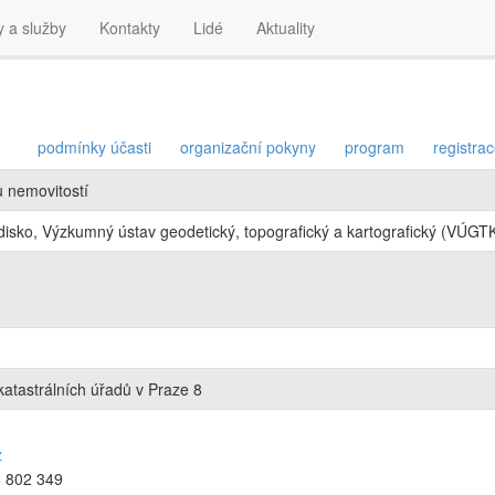
y a služby
Kontakty
Lidé
Aktuality
podmínky účasti
organizační pokyny
program
registra
u nemovitostí
isko, Výzkumný ústav geodetický, topografický a kartografický (VÚGTK,
tastrálních úřadů v Praze 8
z
6 802 349