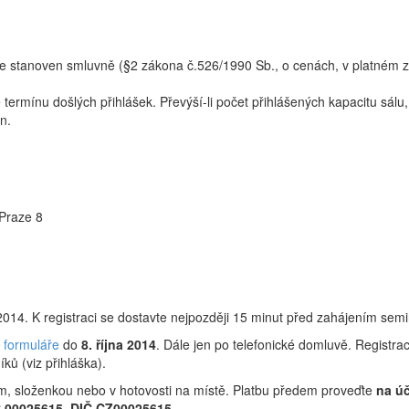
e stanoven smluvně (§2 zákona č.526/1990 Sb., o cenách, v platném zně
termínu došlých přihlášek. Převýší-li počet přihlášených kapacitu sá
n.
Praze 8
 2014. K registraci se dostavte nejpozději 15 minut před zahájením sem
e formuláře
do
8. října 2014
. Dále jen po telefonické domluvě. Registra
ků (viz přihláška).
m, složenkou nebo v hotovosti na místě. Platbu předem proveďte
na ú
Č 00025615, DIČ CZ00025615
.