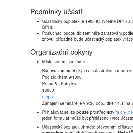
Podmínky účasti:
Účastnický poplatek je 1900 Kč (včetně DPH) a j
DPH).
Posluchači budou do semináře zařazováni podle 
znovu, případně bude účastnický poplatek vráce
Organizační pokyny
Místo konání semináře:
Budova zeměměřických a katastrálních úřadů v 
Pod sídlištěm 9/1800
Praha 8 - Kobylisy
18000
mapa
Zahájení semináře je v 9:30 dop., dne 14. října
Přihlašovat se lze
pouze
prostřednictvím
on-lin
jeden formulář může být přihlášeno i více účastní
Účastnický poplatek uhraďte převodním příkaze
symbolem
, který obdržíte při registraci.
Naše I