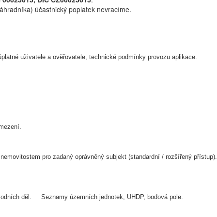
náhradníka) účastnický poplatek nevracíme.
úplatné uživatele a ověřovatele, technické podmínky provozu aplikace.
omezení.
 nemovitostem pro zadaný oprávněný subjekt (standardní / rozšířený přístup).
odních děl.
Seznamy územních jednotek, UHDP, bodová pole.