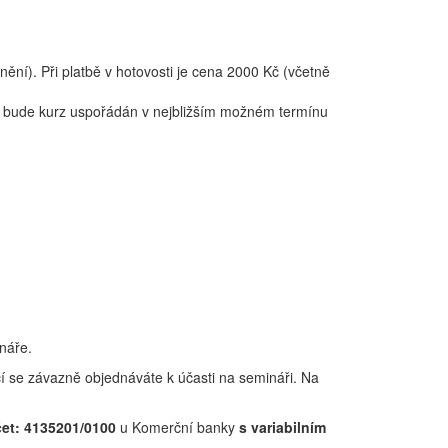
ní). Při platbě v hotovosti je cena 2000 Kč (včetně
lu, bude kurz uspořádán v nejbližším možném termínu
ináře.
cí se závazně objednáváte k účasti na semináři. Na
čet: 4135201/0100
u Komerční banky
s variabilním