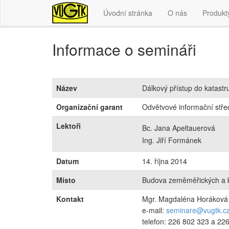
Úvodní stránka
O nás
Produkt
Informace o semináři
Název
Dálkový přístup do katastr
Organizační garant
Odvětvové informační střed
Lektoři
Bc. Jana Apeltauerová
Ing. Jiří Formánek
Datum
14. října 2014
Místo
Budova zeměměřických a ka
Kontakt
Mgr. Magdaléna Horáková
e-mail:
seminare@vugtk.c
telefon: 226 802 323 a 22