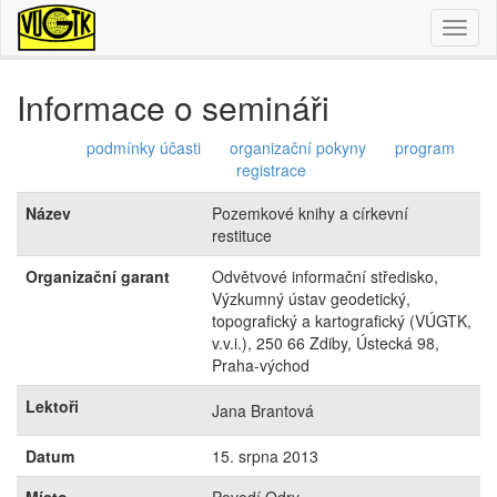
Toggl
naviga
Informace o semináři
podmínky účasti
organizační pokyny
program
registrace
Název
Pozemkové knihy a církevní
restituce
Organizační garant
Odvětvové informační středisko,
Výzkumný ústav geodetický,
topografický a kartografický (VÚGTK,
v.v.i.), 250 66 Zdiby, Ústecká 98,
Praha-východ
Lektoři
Jana Brantová
Datum
15. srpna 2013