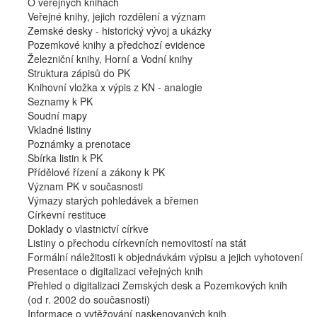
O veřejných knihách
Veřejné knihy, jejich rozdělení a význam
Zemské desky - historický vývoj a ukázky
Pozemkové knihy a předchozí evidence
Železniční knihy, Horní a Vodní knihy
Struktura zápisů do PK
Knihovní vložka x výpis z KN - analogie
Seznamy k PK
Soudní mapy
Vkladné listiny
Poznámky a prenotace
Sbírka listin k PK
Přídělové řízení a zákony k PK
Význam PK v současnosti
Výmazy starých pohledávek a břemen
Církevní restituce
Doklady o vlastnictví církve
Listiny o přechodu církevních nemovitostí na stát
Formální náležitosti k objednávkám výpisu a jejich vyhotovení
Presentace o digitalizaci veřejných knih
Přehled o digitalizaci Zemských desk a Pozemkových knih
(od r. 2002 do současnosti)
Informace o vytěžování naskenovaných knih