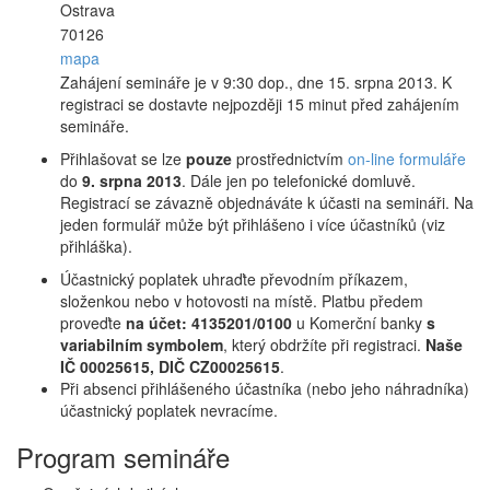
Ostrava
70126
mapa
Zahájení semináře je v 9:30 dop., dne 15. srpna 2013. K
registraci se dostavte nejpozději 15 minut před zahájením
semináře.
Přihlašovat se lze
pouze
prostřednictvím
on-line formuláře
do
9. srpna 2013
. Dále jen po telefonické domluvě.
Registrací se závazně objednáváte k účasti na semináři. Na
jeden formulář může být přihlášeno i více účastníků (viz
přihláška).
Účastnický poplatek uhraďte převodním příkazem,
složenkou nebo v hotovosti na místě. Platbu předem
proveďte
na účet: 4135201/0100
u Komerční banky
s
variabilním symbolem
, který obdržíte při registraci.
Naše
IČ 00025615, DIČ CZ00025615
.
Při absenci přihlášeného účastníka (nebo jeho náhradníka)
účastnický poplatek nevracíme.
Program semináře