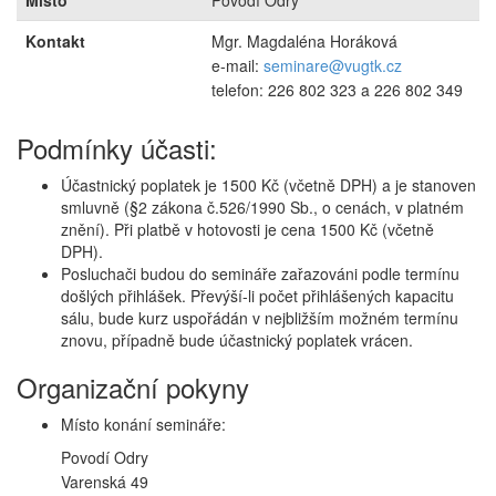
Místo
Povodí Odry
Kontakt
Mgr. Magdaléna Horáková
e-mail:
seminare@vugtk.cz
telefon: 226 802 323 a 226 802 349
Podmínky účasti:
Účastnický poplatek je 1500 Kč (včetně DPH) a je stanoven
smluvně (§2 zákona č.526/1990 Sb., o cenách, v platném
znění). Při platbě v hotovosti je cena 1500 Kč (včetně
DPH).
Posluchači budou do semináře zařazováni podle termínu
došlých přihlášek. Převýší-li počet přihlášených kapacitu
sálu, bude kurz uspořádán v nejbližším možném termínu
znovu, případně bude účastnický poplatek vrácen.
Organizační pokyny
Místo konání semináře:
Povodí Odry
Varenská 49