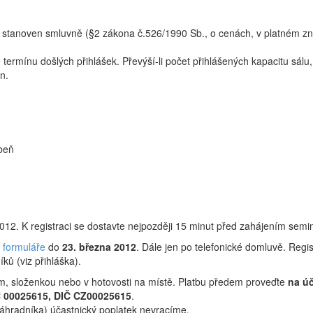
 stanoven smluvně (§2 zákona č.526/1990 Sb., o cenách, v platném zněn
termínu došlých přihlášek. Převýší-li počet přihlášených kapacitu sá
n.
ibeň
012. K registraci se dostavte nejpozději 15 minut před zahájením semi
e formuláře
do
23. března 2012
. Dále jen po telefonické domluvě. Regi
ků (viz přihláška).
m, složenkou nebo v hotovosti na místě. Platbu předem proveďte
na ú
Č 00025615, DIČ CZ00025615
.
náhradníka) účastnický poplatek nevracíme.