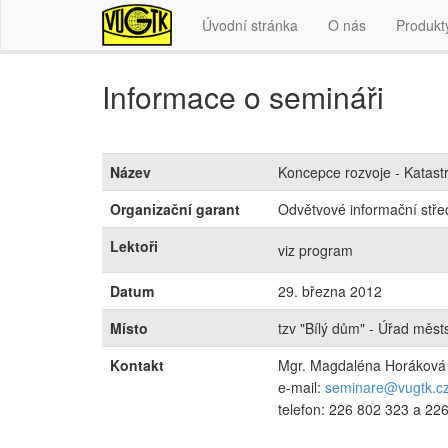
Úvodní stránka
O nás
Produkt
Informace o semináři
Název
Koncepce rozvoje - Katast
Organizační garant
Odvětvové informační střed
Lektoři
viz program
Datum
29. března 2012
Místo
tzv "Bílý dům" - Úřad měst
Kontakt
Mgr. Magdaléna Horáková
e-mail:
seminare@vugtk.c
telefon: 226 802 323 a 22