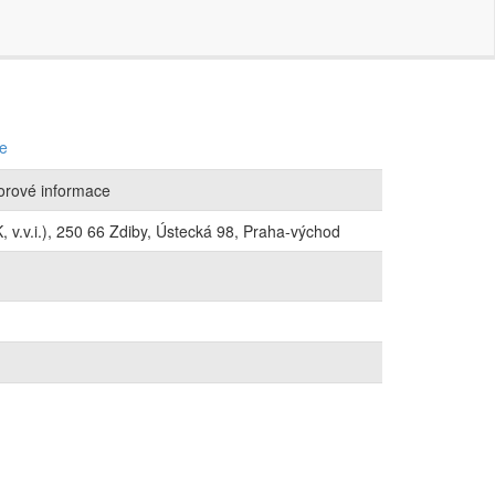
ce
orové informace
 v.v.i.), 250 66 Zdiby, Ústecká 98, Praha-východ