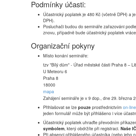
Podmínky účasti:
Účastnický poplatek je 480 Kč (včetně DPH) a je
DPH).
Posluchači budou do semináře zařazováni podle 
znovu, případně bude účastnický poplatek vráce
Organizační pokyny
Místo konání semináře:
tzv "Bílý dům" - Úřad městské části Praha 8 – L
U Meteoru 6
Praha 8
18000
mapa
Zahájení semináře je v 9 dop., dne 29. března 2
Přihlašovat se lze
pouze
prostřednictvím
on-lin
jeden formulář může být přihlášeno i více účastní
Účastnický poplatek uhraďte převodním příkaze
symbolem
, který obdržíte při registraci.
Naše I
Při absenci přihlášeného účastníka (nebo jeho 