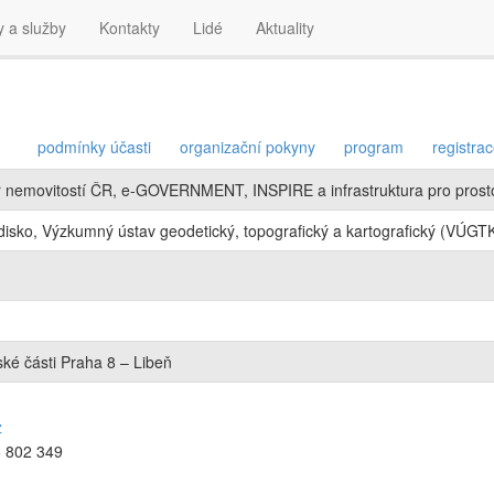
y a služby
Kontakty
Lidé
Aktuality
podmínky účasti
organizační pokyny
program
registra
r nemovitostí ČR, e-GOVERNMENT, INSPIRE a infrastruktura pro prost
isko, Výzkumný ústav geodetický, topografický a kartografický (VÚGTK,
ské části Praha 8 – Libeň
z
6 802 349