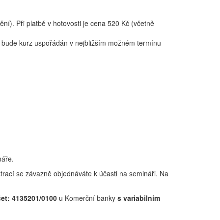
í). Při platbě v hotovosti je cena 520 Kč (včetně
lu, bude kurz uspořádán v nejbližším možném termínu
náře.
strací se závazně objednáváte k účasti na semináři. Na
čet: 4135201/0100
u Komerční banky
s variabilním