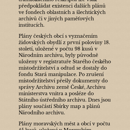
předpokládat existenci dalších plánů
ve fondech oblastních a šlechtických
archivů či v jiných paměťových
institucích.
Plány českých obcí s vyznačením
židovských obydlí z první poloviny 18.
století, uložené v počtu 98 kusů v
Národním archivu, byly původně
uloženy v registratuře Starého českého
místodržitelství a odtud se dostaly do
fondu Stará manipulace. Po zrušení
místodržitelství přešly dokumenty do
správy Archivu země České, Archivu
ministerstva vnitra a posléze do
Státního ústředního archivu. Dnes jsou
plány součástí Sbírky map a plánů
Národního archivu.
Plány moravských měst a obcí v počtu
45 kusů, uložené v Moravském