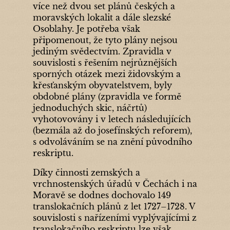
více než dvou set plánů českých a
moravských lokalit a dále slezské
Osoblahy. Je potřeba však
připomenout, že tyto plány nejsou
jediným svědectvím. Zpravidla v
souvislosti s řešením nejrůznějších
sporných otázek mezi židovským a
křesťanským obyvatelstvem, byly
obdobné plány (zpravidla ve formě
jednoduchých skic, náčrtů)
vyhotovovány i v letech následujících
(bezmála až do josefínských reforem),
s odvoláváním se na znění původního
reskriptu.
Díky činnosti zemských a
vrchnostenských úřadů v Čechách i na
Moravě se dodnes dochovalo 149
translokačních plánů z let 1727–1728. V
souvislosti s nařízeními vyplývajícími z
translokačního reskriptu lze však