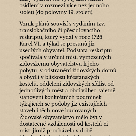
osídlení v rozmezí více než jednoho
století (do poloviny 19. století).
Vznik plánů souvisí s vydáním tzv.
translokačního či přesidlovacího
reskriptu, který vydal v roce 1726
Karel VI. a týkal se přesunů již
usedlých obyvatel. Podstata reskriptu
spočívala v určení míst, vymezených
židovskému obyvatelstvu k jeho
pobytu, v odstranění židovských domů
a obydlí v blízkosti křesťanských
kostelů, oddělení židovských sídlišť od
jednotlivých měst a obcí vůbec, včetně
stanovení konkrétních podmínek
týkajících se podoby již existujících
staveb i těch nově budovaných.
Židovské obyvatelstvo mělo být v
dostatečné vzdálenosti od kostelů či
míst, jimiž procházela v době