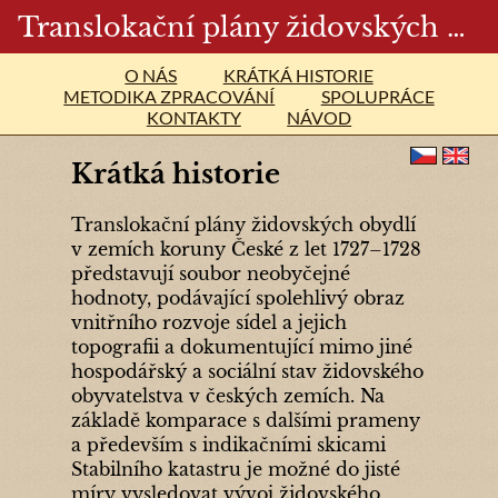
Translokační plány židovských obydlí v zemích Koruny české v letech 1727 - 1728
O NÁS
KRÁTKÁ HISTORIE
METODIKA ZPRACOVÁNÍ
SPOLUPRÁCE
KONTAKTY
NÁVOD
Krátká historie
Translokační plány židovských obydlí
v zemích koruny České z let 1727–1728
představují soubor neobyčejné
hodnoty, podávající spolehlivý obraz
vnitřního rozvoje sídel a jejich
topografii a dokumentující mimo jiné
hospodářský a sociální stav židovského
obyvatelstva v českých zemích. Na
základě komparace s dalšími prameny
a především s indikačními skicami
Stabilního katastru je možné do jisté
míry vysledovat vývoj židovského