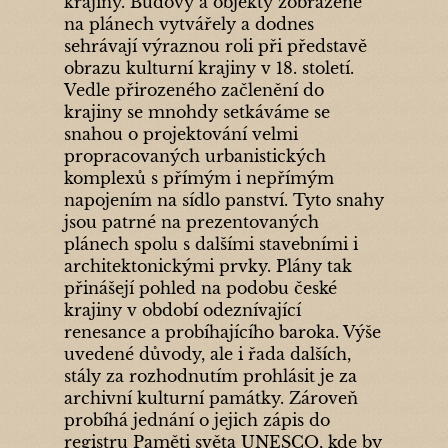
krajiny. Budovy a objekty zobrazené
na plánech vytvářely a dodnes
sehrávají výraznou roli při představě
obrazu kulturní krajiny v 18. století.
Vedle přirozeného začlenění do
krajiny se mnohdy setkáváme se
snahou o projektování velmi
propracovaných urbanistických
komplexů s přímým i nepřímým
napojením na sídlo panství. Tyto snahy
jsou patrné na prezentovaných
plánech spolu s dalšími stavebními i
architektonickými prvky. Plány tak
přinášejí pohled na podobu české
krajiny v období odeznívající
renesance a probíhajícího baroka. Výše
uvedené důvody, ale i řada dalších,
stály za rozhodnutím prohlásit je za
archivní kulturní památky. Zároveň
probíhá jednání o jejich zápis do
registru Paměti světa UNESCO, kde by