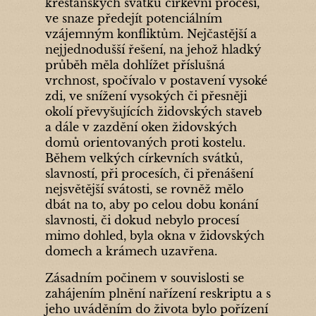
křesťanských svátků církevní procesí,
ve snaze předejít potenciálním
vzájemným konfliktům. Nejčastější a
nejjednodušší řešení, na jehož hladký
průběh měla dohlížet příslušná
vrchnost, spočívalo v postavení vysoké
zdi, ve snížení vysokých či přesněji
okolí převyšujících židovských staveb
a dále v zazdění oken židovských
domů orientovaných proti kostelu.
Během velkých církevních svátků,
slavností, při procesích, či přenášení
nejsvětější svátosti, se rovněž mělo
dbát na to, aby po celou dobu konání
slavnosti, či dokud nebylo procesí
mimo dohled, byla okna v židovských
domech a krámech uzavřena.
Zásadním počinem v souvislosti se
zahájením plnění nařízení reskriptu a s
jeho uváděním do života bylo pořízení