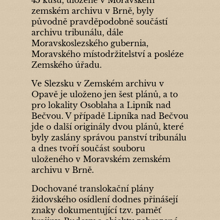
zemském archivu v Brně, byly
původně pravděpodobně součástí
archivu tribunálu, dále
Moravskoslezského gubernia,
Moravského místodržitelství a posléze
Zemského úřadu.
Ve Slezsku v Zemském archivu v
Opavě je uloženo jen šest plánů, a to
pro lokality Osoblaha a Lipník nad
Bečvou. V případě Lipníka nad Bečvou
jde o další originály dvou plánů, které
byly zaslány správou panství tribunálu
a dnes tvoří součást souboru
uloženého v Moravském zemském
archivu v Brně.
Dochované translokační plány
židovského osídlení dodnes přinášejí
znaky dokumentující tzv. paměť