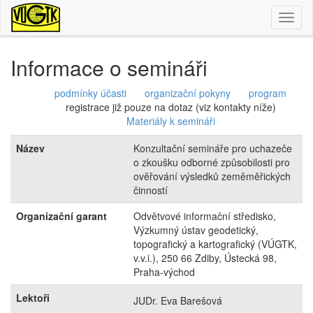
Toggl
naviga
Informace o semináři
podmínky účasti
organizační pokyny
program
registrace již pouze na dotaz (viz kontakty níže)
Materiály k semináři
Název
Konzultační semináře pro uchazeče
o zkoušku odborné způsobilosti pro
ověřování výsledků zeměměřických
činností
Organizační garant
Odvětvové informační středisko,
Výzkumný ústav geodetický,
topografický a kartografický (VÚGTK,
v.v.i.), 250 66 Zdiby, Ústecká 98,
Praha-východ
Lektoři
JUDr. Eva Barešová