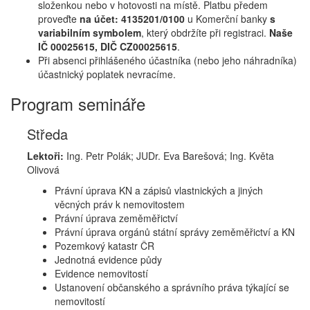
složenkou nebo v hotovosti na místě. Platbu předem
proveďte
na účet: 4135201/0100
u Komerční banky
s
variabilním symbolem
, který obdržíte při registraci.
Naše
IČ 00025615, DIČ CZ00025615
.
Při absenci přihlášeného účastníka (nebo jeho náhradníka)
účastnický poplatek nevracíme.
Program semináře
Středa
Lektoři:
Ing. Petr Polák; JUDr. Eva Barešová; Ing. Květa
Olivová
Právní úprava KN a zápisů vlastnických a jiných
věcných práv k nemovitostem
Právní úprava zeměměřictví
Právní úprava orgánů státní správy zeměměřictví a KN
Pozemkový katastr ČR
Jednotná evidence půdy
Evidence nemovitostí
Ustanovení občanského a správního práva týkající se
nemovitostí