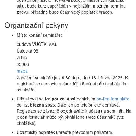
sálu, bude kurz uspořádán v nejbližším možném termínu
znovu, případně bude účastnický poplatek vrácen.
Organizační pokyny
Místo konání semináře:
budova VÚGTK, v.v.i.
Ústecká 98
Zdiby
25066
mapa
Zahájení semináře je v 9:30 dop., dne 18. března 2026. K
registraci se dostavte nejpozději 15 minut před zahájením
semináře.
Přihlašovat se lze
pouze
prostřednictvím
on-line formuláře
do
12. března 2026
. Dále jen po telefonické domluvě.
Registrací se závazně objednáváte k účasti na semináři. Na
jeden formulář může být přihlášeno i více účastníků (viz
přihláška).
Účastnický poplatek uhraďte převodním příkazem,