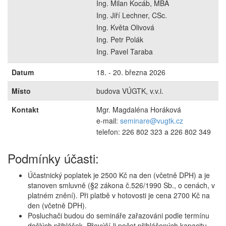
Ing. Milan Kocáb, MBA
Ing. Jiří Lechner, CSc.
Ing. Květa Olivová
Ing. Petr Polák
Ing. Pavel Taraba
Datum
18. - 20. března 2026
Místo
budova VÚGTK, v.v.i.
Kontakt
Mgr. Magdaléna Horáková
e-mail:
seminare@vugtk.cz
telefon: 226 802 323 a 226 802 349
Podmínky účasti:
Účastnický poplatek je 2500 Kč na den (včetně DPH) a je
stanoven smluvně (§2 zákona č.526/1990 Sb., o cenách, v
platném znění). Při platbě v hotovosti je cena 2700 Kč na
den (včetně DPH).
Posluchači budou do semináře zařazováni podle termínu
došlých přihlášek. Převýší-li počet přihlášených kapacitu