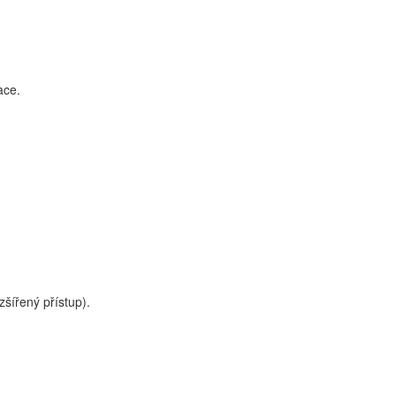
ace.
šířený přístup).