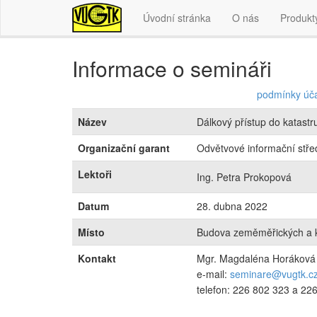
Úvodní stránka
O nás
Produkt
Informace o semináři
podmínky úča
Název
Dálkový přístup do katastr
Organizační garant
Odvětvové informační střed
Lektoři
Ing. Petra Prokopová
Datum
28. dubna 2022
Místo
Budova zeměměřických a ka
Kontakt
Mgr. Magdaléna Horáková
e-mail:
seminare@vugtk.c
telefon: 226 802 323 a 22