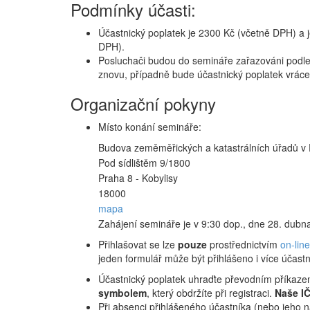
Podmínky účasti:
Účastnický poplatek je 2300 Kč (včetně DPH) a j
DPH).
Posluchači budou do semináře zařazováni podle 
znovu, případně bude účastnický poplatek vráce
Organizační pokyny
Místo konání semináře:
Budova zeměměřických a katastrálních úřadů v 
Pod sídlištěm 9/1800
Praha 8 - Kobylisy
18000
mapa
Zahájení semináře je v 9:30 dop., dne 28. dubna
Přihlašovat se lze
pouze
prostřednictvím
on-lin
jeden formulář může být přihlášeno i více účastní
Účastnický poplatek uhraďte převodním příkaze
symbolem
, který obdržíte při registraci.
Naše I
Při absenci přihlášeného účastníka (nebo jeho 