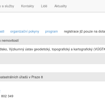
y a služby
Kontakty
Lidé
Aktuality
sti
organizační pokyny
program
registrace již pouze na dota
u nemovitostí
isko, Výzkumný ústav geodetický, topografický a kartografický (VÚGTK,
tastrálních úřadů v Praze 8
z
6 802 349