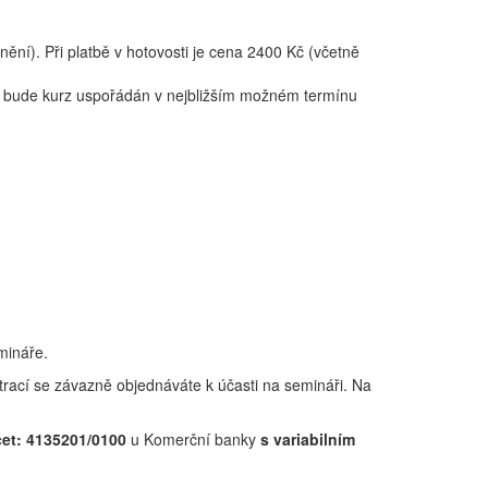
ní). Při platbě v hotovosti je cena 2400 Kč (včetně
lu, bude kurz uspořádán v nejbližším možném termínu
mináře.
strací se závazně objednáváte k účasti na semináři. Na
čet: 4135201/0100
u Komerční banky
s variabilním