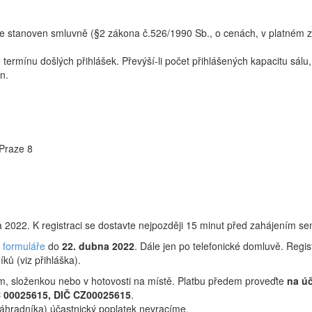
e stanoven smluvně (§2 zákona č.526/1990 Sb., o cenách, v platném zně
termínu došlých přihlášek. Převýší-li počet přihlášených kapacitu sá
n.
Praze 8
 2022. K registraci se dostavte nejpozději 15 minut před zahájením se
e formuláře
do
22. dubna 2022
. Dále jen po telefonické domluvě. Regi
ků (viz přihláška).
m, složenkou nebo v hotovosti na místě. Platbu předem proveďte
na ú
Č 00025615, DIČ CZ00025615
.
náhradníka) účastnický poplatek nevracíme.