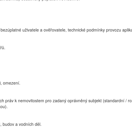
 bezúplatné uživatele a ověřovatele, technické podmínky provozu aplik
řů.
ti, omezení.
ých práv k nemovitostem pro zadaný oprávněný subjekt (standardní / roz
kou).
, budov a vodních děl.