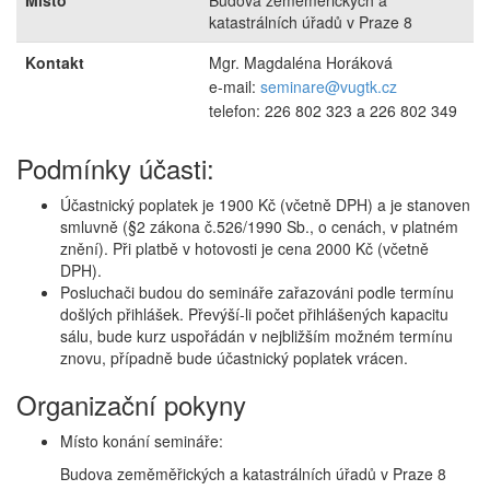
Místo
Budova zeměměřických a
katastrálních úřadů v Praze 8
Kontakt
Mgr. Magdaléna Horáková
e-mail:
seminare@vugtk.cz
telefon: 226 802 323 a 226 802 349
Podmínky účasti:
Účastnický poplatek je 1900 Kč (včetně DPH) a je stanoven
smluvně (§2 zákona č.526/1990 Sb., o cenách, v platném
znění). Při platbě v hotovosti je cena 2000 Kč (včetně
DPH).
Posluchači budou do semináře zařazováni podle termínu
došlých přihlášek. Převýší-li počet přihlášených kapacitu
sálu, bude kurz uspořádán v nejbližším možném termínu
znovu, případně bude účastnický poplatek vrácen.
Organizační pokyny
Místo konání semináře:
Budova zeměměřických a katastrálních úřadů v Praze 8