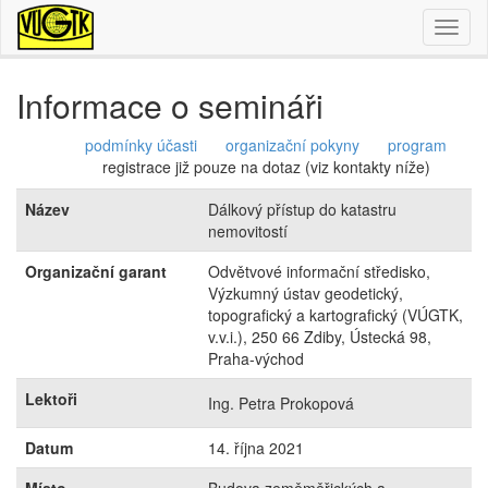
Toggl
naviga
Informace o semináři
podmínky účasti
organizační pokyny
program
registrace již pouze na dotaz (viz kontakty níže)
Název
Dálkový přístup do katastru
nemovitostí
Organizační garant
Odvětvové informační středisko,
Výzkumný ústav geodetický,
topografický a kartografický (VÚGTK,
v.v.i.), 250 66 Zdiby, Ústecká 98,
Praha-východ
Lektoři
Ing. Petra Prokopová
Datum
14. října 2021