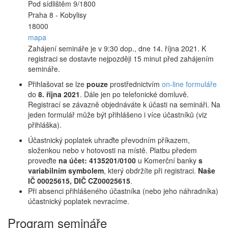
Pod sídlištěm 9/1800
Praha 8 - Kobylisy
18000
mapa
Zahájení semináře je v 9:30 dop., dne 14. října 2021. K
registraci se dostavte nejpozději 15 minut před zahájením
semináře.
Přihlašovat se lze
pouze
prostřednictvím
on-line formuláře
do
8. října 2021
. Dále jen po telefonické domluvě.
Registrací se závazně objednáváte k účasti na semináři. Na
jeden formulář může být přihlášeno i více účastníků (viz
přihláška).
Účastnický poplatek uhraďte převodním příkazem,
složenkou nebo v hotovosti na místě. Platbu předem
proveďte
na účet: 4135201/0100
u Komerční banky
s
variabilním symbolem
, který obdržíte při registraci.
Naše
IČ 00025615, DIČ CZ00025615
.
Při absenci přihlášeného účastníka (nebo jeho náhradníka)
účastnický poplatek nevracíme.
Program semináře