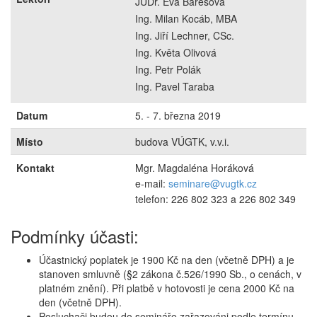
JUDr. Eva Barešová
Ing. Milan Kocáb, MBA
Ing. Jiří Lechner, CSc.
Ing. Květa Olivová
Ing. Petr Polák
Ing. Pavel Taraba
Datum
5. - 7. března 2019
Místo
budova VÚGTK, v.v.i.
Kontakt
Mgr. Magdaléna Horáková
e-mail:
seminare@vugtk.cz
telefon: 226 802 323 a 226 802 349
Podmínky účasti:
Účastnický poplatek je 1900 Kč na den (včetně DPH) a je
stanoven smluvně (§2 zákona č.526/1990 Sb., o cenách, v
platném znění). Při platbě v hotovosti je cena 2000 Kč na
den (včetně DPH).
Posluchači budou do semináře zařazováni podle termínu