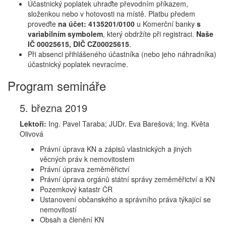
Účastnický poplatek uhraďte převodním příkazem,
složenkou nebo v hotovosti na místě. Platbu předem
proveďte
na účet: 4135201/0100
u Komerční banky
s
variabilním symbolem
, který obdržíte při registraci.
Naše
IČ 00025615, DIČ CZ00025615
.
Při absenci přihlášeného účastníka (nebo jeho náhradníka)
účastnický poplatek nevracíme.
Program semináře
5. března 2019
Lektoři:
Ing. Pavel Taraba; JUDr. Eva Barešová; Ing. Květa
Olivová
Právní úprava KN a zápisů vlastnických a jiných
věcných práv k nemovitostem
Právní úprava zeměměřictví
Právní úprava orgánů státní správy zeměměřictví a KN
Pozemkový katastr ČR
Ustanovení občanského a správního práva týkající se
nemovitostí
Obsah a členění KN