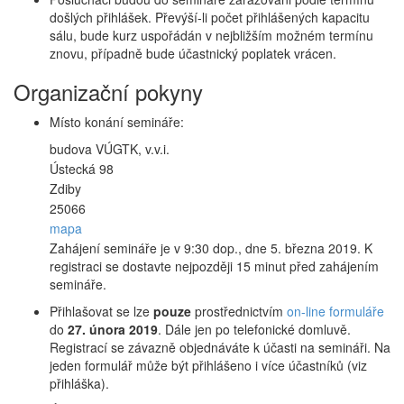
došlých přihlášek. Převýší-li počet přihlášených kapacitu
sálu, bude kurz uspořádán v nejbližším možném termínu
znovu, případně bude účastnický poplatek vrácen.
Organizační pokyny
Místo konání semináře:
budova VÚGTK, v.v.i.
Ústecká 98
Zdiby
25066
mapa
Zahájení semináře je v 9:30 dop., dne 5. března 2019. K
registraci se dostavte nejpozději 15 minut před zahájením
semináře.
Přihlašovat se lze
pouze
prostřednictvím
on-line formuláře
do
27. února 2019
. Dále jen po telefonické domluvě.
Registrací se závazně objednáváte k účasti na semináři. Na
jeden formulář může být přihlášeno i více účastníků (viz
přihláška).