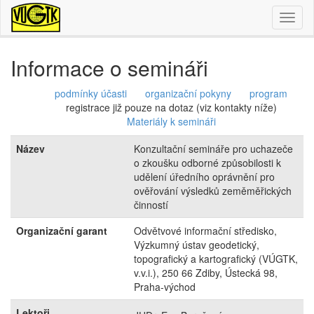
Toggl
naviga
Informace o semináři
podmínky účasti
organizační pokyny
program
registrace již pouze na dotaz (viz kontakty níže)
Materiály k semináři
Název
Konzultační semináře pro uchazeče
o zkoušku odborné způsobilosti k
udělení úředního oprávnění pro
ověřování výsledků zeměměřických
činností
Organizační garant
Odvětvové informační středisko,
Výzkumný ústav geodetický,
topografický a kartografický (VÚGTK,
v.v.i.), 250 66 Zdiby, Ústecká 98,
Praha-východ
Lektoři