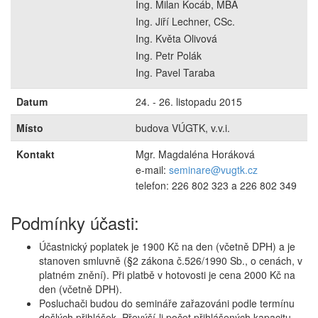
Ing. Milan Kocáb, MBA
Ing. Jiří Lechner, CSc.
Ing. Květa Olivová
Ing. Petr Polák
Ing. Pavel Taraba
Datum
24. - 26. listopadu 2015
Místo
budova VÚGTK, v.v.i.
Kontakt
Mgr. Magdaléna Horáková
e-mail:
seminare@vugtk.cz
telefon: 226 802 323 a 226 802 349
Podmínky účasti:
Účastnický poplatek je 1900 Kč na den (včetně DPH) a je
stanoven smluvně (§2 zákona č.526/1990 Sb., o cenách, v
platném znění). Při platbě v hotovosti je cena 2000 Kč na
den (včetně DPH).
Posluchači budou do semináře zařazováni podle termínu
došlých přihlášek. Převýší-li počet přihlášených kapacitu