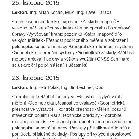
25. listopad 2015
Lektoři:
Ing. Milan Kocáb, MBA; Ing. Pavel Taraba
•Technickohospodářské mapování •Základní mapa ČR
velkého měřítka •Obnova katastrálního operátu •Pozemkové
úpravy •Vytyčování hranic pozemků •Státní mapové dílo
velkých měřítek •Přesnost podrobného měření a zobrazení
polohopisu katastrální mapy •Geografické informační systémy
•Geodetické referenční systémy •Geodetické základy •Měřické
metody určování polohy a výšky s využitím GNSS Semináře
se uskuteční po přihlášení 4 účastníků
26. listopad 2015
Lektoři:
Ing. Petr Polák; Ing. Jiří Lechner, CSc.
•Terminologie •Měřicí metody ve výstavbě – vytyčování a
měření •Geometrická přesnost ve výstavbě •Geometrická
přesnost ve výstavbě – kontrola přesnosti •Měření posunů
stavebních objektů •Další technické předpisy •Podrobné
měření polohopisu •Přesnost podrobného měření a zobrazení
polohopisu katastrální mapy •Postupy při kalibraci přístrojů a
pomůcek, příslušné doklady •Postupy při vytyčení prostorové