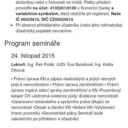
složenkou nebo v hotovosti na místě. Platbu předem
proveďte
na účet: 4135201/0100
u Komerční banky
s
variabilním symbolem
, který obdržíte při registraci.
Naše
IČ 00025615, DIČ CZ00025615
.
Při absenci přihlášeného účastníka (nebo jeho náhradníka)
účastnický poplatek nevracíme.
Program semináře
24. listopad 2015
Lektoři:
Ing. Petr Polák; JUDr. Eva Barešová; Ing. Květa
Olivová
• Právní úprava KN a zápisů vlastnických a jiných věcných
práv k nemovitostem • Právní úprava zeměměřictví • Právní
úprava orgánů státní správy zeměměřictví a KN •Pozemkový
katastr ČR •Jednotná evidence půdy •Evidence nemovitostí
•Ustanovení občanského a správního práva týkající se
nemovitostí •Obsah a členění KN •Vedení KN •Vytyčování
hranic pozemků •Geometrické plány Seminář bude
uskutečněn po přihlášení 4 účastníků