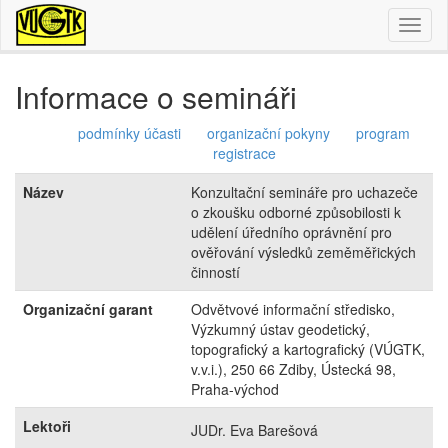
Toggl
naviga
Informace o semináři
podmínky účasti
organizační pokyny
program
registrace
Název
Konzultační semináře pro uchazeče
o zkoušku odborné způsobilosti k
udělení úředního oprávnění pro
ověřování výsledků zeměměřických
činností
Organizační garant
Odvětvové informační středisko,
Výzkumný ústav geodetický,
topografický a kartografický (VÚGTK,
v.v.i.), 250 66 Zdiby, Ústecká 98,
Praha-východ
Lektoři
JUDr. Eva Barešová