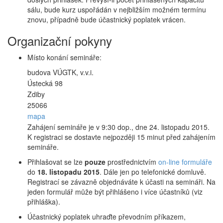
sálu, bude kurz uspořádán v nejbližším možném termínu
znovu, případně bude účastnický poplatek vrácen.
Organizační pokyny
Místo konání semináře:
budova VÚGTK, v.v.i.
Ústecká 98
Zdiby
25066
mapa
Zahájení semináře je v 9:30 dop., dne 24. listopadu 2015.
K registraci se dostavte nejpozději 15 minut před zahájením
semináře.
Přihlašovat se lze
pouze
prostřednictvím
on-line formuláře
do
18. listopadu 2015
. Dále jen po telefonické domluvě.
Registrací se závazně objednáváte k účasti na semináři. Na
jeden formulář může být přihlášeno i více účastníků (viz
přihláška).
Účastnický poplatek uhraďte převodním příkazem,