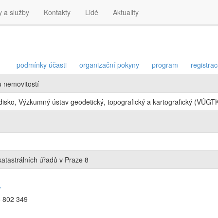
y a služby
Kontakty
Lidé
Aktuality
podmínky účasti
organizační pokyny
program
registra
u nemovitostí
isko, Výzkumný ústav geodetický, topografický a kartografický (VÚGTK,
tastrálních úřadů v Praze 8
z
6 802 349