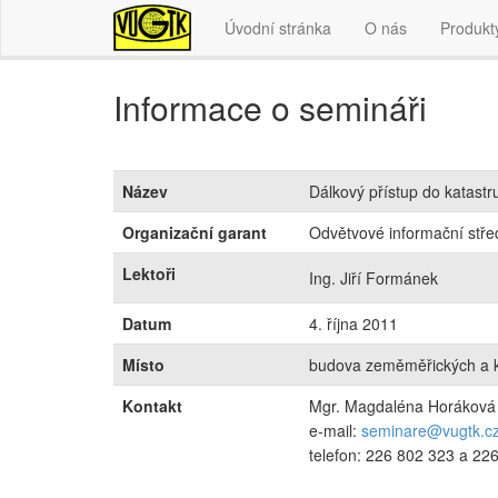
Úvodní stránka
O nás
Produkt
Informace o semináři
Název
Dálkový přístup do katastr
Organizační garant
Odvětvové informační střed
Lektoři
Ing. Jiří Formánek
Datum
4. října 2011
Místo
budova zeměměřických a ka
Kontakt
Mgr. Magdaléna Horáková
e-mail:
seminare@vugtk.c
telefon: 226 802 323 a 22