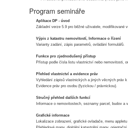
Program semináře
Aplikace DP - úvod
Základní verze 5.9 pro běžné uživatele, modifikované v
Výpis z katastru nemovitostí, Informace o řízení
Varianty zadání, zápis parametrů, ovládání formulářů.
Funkce pro zjednodušený přístup
Přístup podle čísla listu vlastnictví nebo nemovitosti, 
Přehled vlastnictví a evidence práv
Vyhledání zápisů vlastnických a jiných věcných práv k
Evidence práv pro osobu (fyzickou / právnickou).
Stručný přehled dalších funkcí
Informace o nemovitostech, seznamy parcel, budov a 
Grafické informace
Lokalizace zobrazení, grafické ovladače, menu appletu
Přehledové mapy, digitální katastrální mapy, orientační