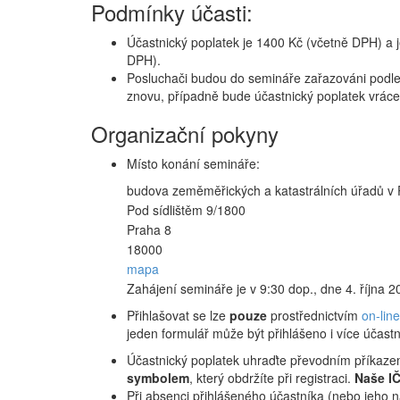
Podmínky účasti:
Účastnický poplatek je 1400 Kč (včetně DPH) a j
DPH).
Posluchači budou do semináře zařazováni podle 
znovu, případně bude účastnický poplatek vráce
Organizační pokyny
Místo konání semináře:
budova zeměměřických a katastrálních úřadů v 
Pod sídlištěm 9/1800
Praha 8
18000
mapa
Zahájení semináře je v 9:30 dop., dne 4. října 
Přihlašovat se lze
pouze
prostřednictvím
on-lin
jeden formulář může být přihlášeno i více účastní
Účastnický poplatek uhraďte převodním příkaze
symbolem
, který obdržíte při registraci.
Naše I
Při absenci přihlášeného účastníka (nebo jeho 