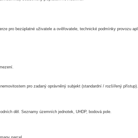
erze pro bezúplatné uživatele a ověřovatele, technické podmínky provozu apl
omezení.
 nemovitostem pro zadaný oprávněný subjekt (standardní / rozšířený přístup).
vodních děl. Seznamy územních jednotek, UHDP, bodová pole.
 mapy parcel.