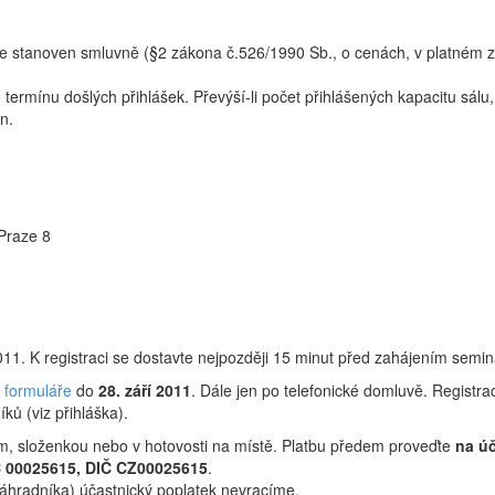
e stanoven smluvně (§2 zákona č.526/1990 Sb., o cenách, v platném zně
termínu došlých přihlášek. Převýší-li počet přihlášených kapacitu sá
n.
Praze 8
2011. K registraci se dostavte nejpozději 15 minut před zahájením semin
e formuláře
do
28. září 2011
. Dále jen po telefonické domluvě. Registr
ků (viz přihláška).
m, složenkou nebo v hotovosti na místě. Platbu předem proveďte
na ú
Č 00025615, DIČ CZ00025615
.
náhradníka) účastnický poplatek nevracíme.