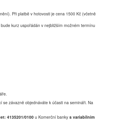
ní). Při platbě v hotovosti je cena 1500 Kč (včetně
lu, bude kurz uspořádán v nejbližším možném termínu
áře.
ací se závazně objednáváte k účasti na semináři. Na
čet: 4135201/0100
u Komerční banky
s variabilním