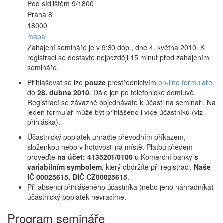
Pod sídlištěm 9/1800
Praha 8
18000
mapa
Zahájení semináře je v 9:30 dop., dne 4. května 2010. K
registraci se dostavte nejpozději 15 minut před zahájením
semináře.
Přihlašovat se lze
pouze
prostřednictvím
on-line formuláře
do
28. dubna 2010
. Dále jen po telefonické domluvě.
Registrací se závazně objednáváte k účasti na semináři. Na
jeden formulář může být přihlášeno i více účastníků (viz
přihláška).
Účastnický poplatek uhraďte převodním příkazem,
složenkou nebo v hotovosti na místě. Platbu předem
proveďte
na účet: 4135201/0100
u Komerční banky
s
variabilním symbolem
, který obdržíte při registraci.
Naše
IČ 00025615, DIČ CZ00025615
.
Při absenci přihlášeného účastníka (nebo jeho náhradníka)
účastnický poplatek nevracíme.
Program semináře