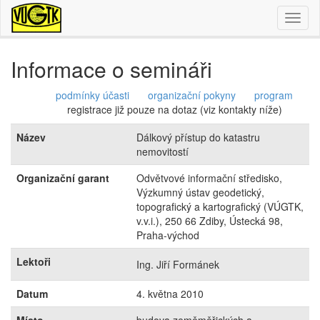
Toggl
naviga
Informace o semináři
podmínky účasti
organizační pokyny
program
registrace již pouze na dotaz (viz kontakty níže)
Název
Dálkový přístup do katastru
nemovitostí
Organizační garant
Odvětvové informační středisko,
Výzkumný ústav geodetický,
topografický a kartografický (VÚGTK,
v.v.i.), 250 66 Zdiby, Ústecká 98,
Praha-východ
Lektoři
Ing. Jiří Formánek
Datum
4. května 2010