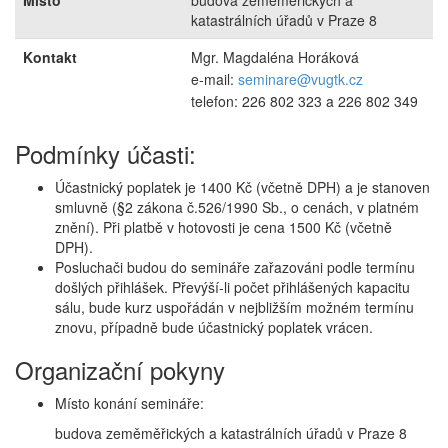
Místo
budova zeměměřických a
katastrálních úřadů v Praze 8
Kontakt
Mgr. Magdaléna Horáková
e-mail:
seminare@vugtk.cz
telefon: 226 802 323 a 226 802 349
Podmínky účasti:
Účastnický poplatek je 1400 Kč (včetně DPH) a je stanoven
smluvně (§2 zákona č.526/1990 Sb., o cenách, v platném
znění). Při platbě v hotovosti je cena 1500 Kč (včetně
DPH).
Posluchači budou do semináře zařazováni podle termínu
došlých přihlášek. Převýší-li počet přihlášených kapacitu
sálu, bude kurz uspořádán v nejbližším možném termínu
znovu, případně bude účastnický poplatek vrácen.
Organizační pokyny
Místo konání semináře:
budova zeměměřických a katastrálních úřadů v Praze 8